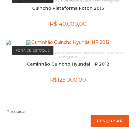
Asa delta
,
foton
,
giroflex
,
Plataforma Leve
,
Sem categoria
Guincho Plataforma Foton 2015
R$
140.000,00
FORA DE ESTOQUE
Guincho Leve
,
Plataforma de Pesados
,
Plataforma Leve
,
Sem
categoria
Caminhão Guincho Hyundai HR 2012
R$
125.000,00
Pesquisar
PESQUISAR