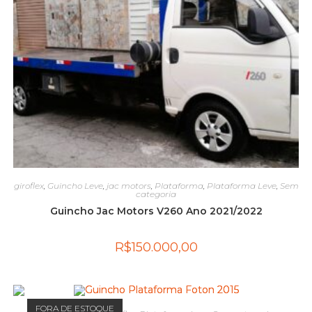
giroflex
,
Guincho Leve
,
jac motors
,
Plataforma
,
Plataforma Leve
,
Sem
categoria
Guincho Jac Motors V260 Ano 2021/2022
R$
150.000,00
FORA DE ESTOQUE