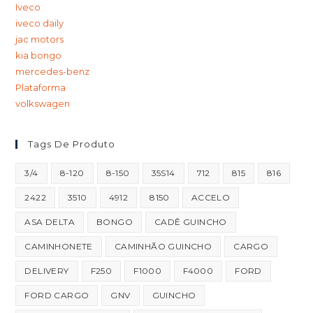
Iveco
iveco daily
jac motors
kia bongo
mercedes-benz
Plataforma
volkswagen
Tags De Produto
3/4
8-120
8-150
35S14
712
815
816
2422
3510
4912
8150
ACCELO
ASA DELTA
BONGO
CADÊ GUINCHO
CAMINHONETE
CAMINHÃO GUINCHO
CARGO
DELIVERY
F250
F1000
F4000
FORD
FORD CARGO
GNV
GUINCHO