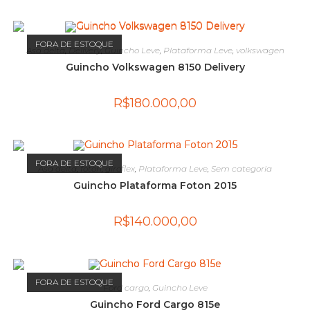
FORA DE ESTOQUE
Asa delta
,
Delivery
,
Guincho Leve
,
Plataforma Leve
,
volkswagen
Guincho Volkswagen 8150 Delivery
R$
180.000,00
FORA DE ESTOQUE
Asa delta
,
foton
,
giroflex
,
Plataforma Leve
,
Sem categoria
Guincho Plataforma Foton 2015
R$
140.000,00
FORA DE ESTOQUE
Ford cargo
,
Guincho Leve
Guincho Ford Cargo 815e