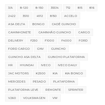
3/4
8-120
8-150
35S14
712
815
816
2422
3510
4912
8150
ACCELO
ASA DELTA
BONGO
CADÊ GUINCHO
CAMINHONETE
CAMINHÃO GUINCHO
CARGO
DELIVERY
F250
F1000
F4000
FORD
FORD CARGO
GNV
GUINCHO
GUINCHO ASA DELTA
GUINCHO PLATAFORMA
HR
HYUNDAI
IVECO
IVECO DAILY
JAC MOTORS
K2500
KIA
KIA BONGO
MERCEDES
PESADO
PLATAFORMA
PLATAFORMA LEVE
REMONTE
SPRINTER
V260
VOLKSWAGEN
VW