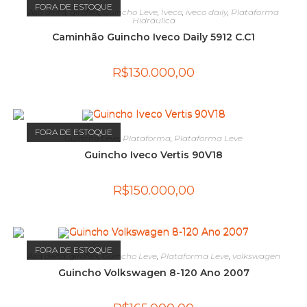
FORA DE ESTOQUE
Asa delta
,
giroflex
,
Guincho Leve
,
Iveco
,
iveco daily
,
Plataforma
Hidráulica
Caminhão Guincho Iveco Daily 5912 C.C1
R$
130.000,00
FORA DE ESTOQUE
Guincho Leve
,
Plataforma
,
Plataforma Leve
Guincho Iveco Vertis 90V18
R$
150.000,00
FORA DE ESTOQUE
Asa delta
,
giroflex
,
Guincho Leve
,
Plataforma Leve
,
volkswagen
Guincho Volkswagen 8-120 Ano 2007