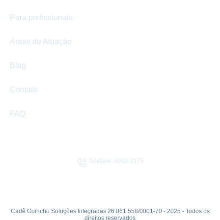
Para profissionais
Áreas de Atuação
Blog
Contato
FAQ
Telefone: 4003-3175
Cadê Guincho Soluções Integradas 26.061.558/0001-70 - 2025 - Todos os
direitos reservados