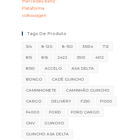
mercedes-benz
Plataforma
volkswagen
Tags De Produto
3/4
8-120
8-150
35S14
712
815
816
2422
3510
4912
8150
ACCELO
ASA DELTA
BONGO
CADÊ GUINCHO
CAMINHONETE
CAMINHÃO GUINCHO
CARGO
DELIVERY
F250
F1000
F4000
FORD
FORD CARGO
GNV
GUINCHO
GUINCHO ASA DELTA