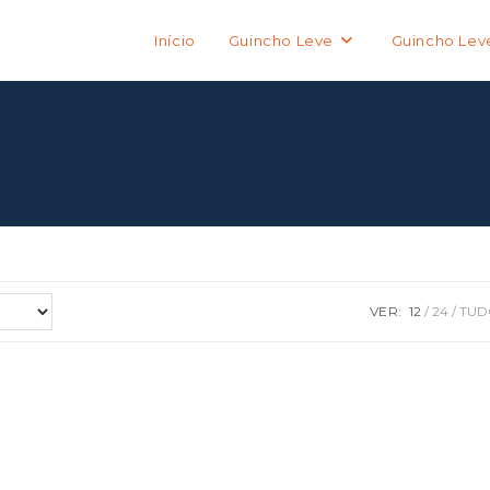
Início
Guincho Leve
Guincho Lev
VER:
12
24
TUD