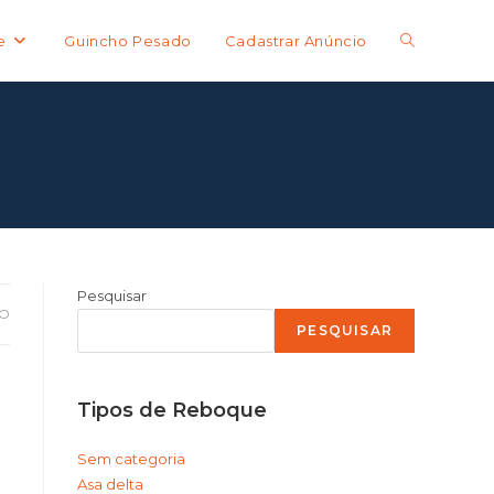
Alternar
e
Guincho Pesado
Cadastrar Anúncio
pesquisa
do
site
Pesquisar
O
PESQUISAR
Tipos de Reboque
Sem categoria
Asa delta