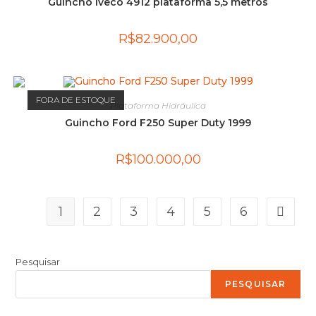
Guincho Iveco 4912 plataforma 5,5 metros
R$
82.900,00
FORA DE ESTOQUE
Plataforma Hidráulica
Guincho Ford F250 Super Duty 1999
R$
100.000,00
1
2
3
4
5
6
Pesquisar
PESQUISAR