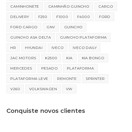
CAMINHONETE
CAMINHÃO GUINCHO
CARGO
DELIVERY
F250
F1000
F4000
FORD
FORD CARGO
GNV
GUINCHO
GUINCHO ASA DELTA
GUINCHO PLATAFORMA
HR
HYUNDAI
IVECO
IVECO DAILY
JAC MOTORS
K2500
KIA
KIA BONGO
MERCEDES
PESADO
PLATAFORMA
PLATAFORMA LEVE
REMONTE
SPRINTER
V260
VOLKSWAGEN
VW
Conquiste novos clientes