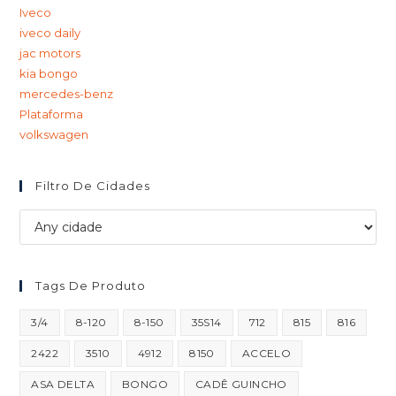
Iveco
iveco daily
jac motors
kia bongo
mercedes-benz
Plataforma
volkswagen
Filtro De Cidades
Tags De Produto
3/4
8-120
8-150
35S14
712
815
816
2422
3510
4912
8150
ACCELO
ASA DELTA
BONGO
CADÊ GUINCHO