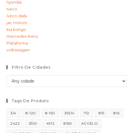
hyundai
Iveco
iveco daily
jac motors
kia bongo
mercedes-benz
Plataforma
volkswagen
Filtro De Cidades
Tags De Produto
3/4
8-120
8-150
35S14
712
815
816
2422
3510
4912
8150
ACCELO