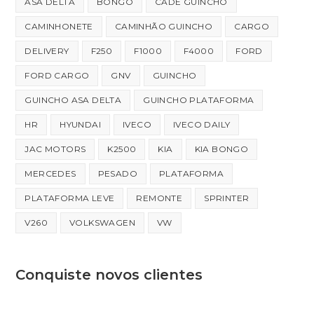
ASA DELTA
BONGO
CADÊ GUINCHO
CAMINHONETE
CAMINHÃO GUINCHO
CARGO
DELIVERY
F250
F1000
F4000
FORD
FORD CARGO
GNV
GUINCHO
GUINCHO ASA DELTA
GUINCHO PLATAFORMA
HR
HYUNDAI
IVECO
IVECO DAILY
JAC MOTORS
K2500
KIA
KIA BONGO
MERCEDES
PESADO
PLATAFORMA
PLATAFORMA LEVE
REMONTE
SPRINTER
V260
VOLKSWAGEN
VW
Conquiste novos clientes