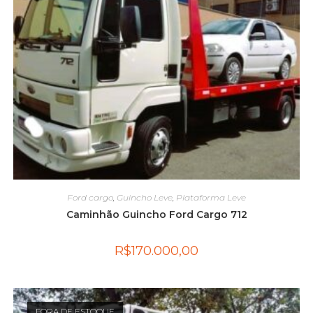
Ford cargo
,
Guincho Leve
,
Plataforma Leve
Caminhão Guincho Ford Cargo 712
R$
170.000,00
FORA DE ESTOQUE