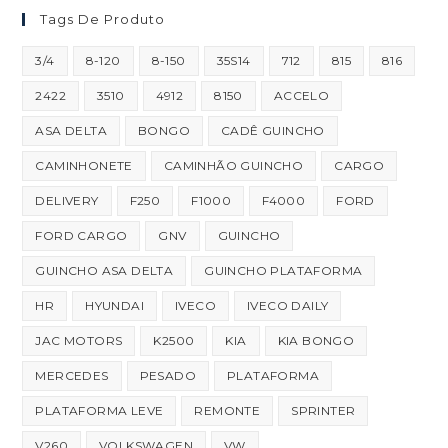
Tags De Produto
3/4
8-120
8-150
35S14
712
815
816
2422
3510
4912
8150
ACCELO
ASA DELTA
BONGO
CADÊ GUINCHO
CAMINHONETE
CAMINHÃO GUINCHO
CARGO
DELIVERY
F250
F1000
F4000
FORD
FORD CARGO
GNV
GUINCHO
GUINCHO ASA DELTA
GUINCHO PLATAFORMA
HR
HYUNDAI
IVECO
IVECO DAILY
JAC MOTORS
K2500
KIA
KIA BONGO
MERCEDES
PESADO
PLATAFORMA
PLATAFORMA LEVE
REMONTE
SPRINTER
V260
VOLKSWAGEN
VW