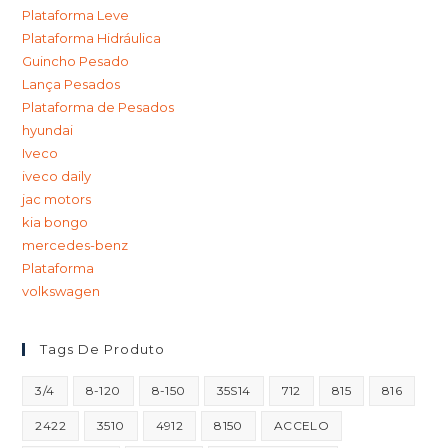
Plataforma Leve
Plataforma Hidráulica
Guincho Pesado
Lança Pesados
Plataforma de Pesados
hyundai
Iveco
iveco daily
jac motors
kia bongo
mercedes-benz
Plataforma
volkswagen
Tags De Produto
3/4
8-120
8-150
35S14
712
815
816
2422
3510
4912
8150
ACCELO