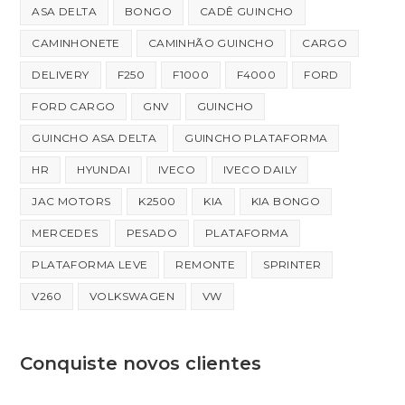
ASA DELTA
BONGO
CADÊ GUINCHO
CAMINHONETE
CAMINHÃO GUINCHO
CARGO
DELIVERY
F250
F1000
F4000
FORD
FORD CARGO
GNV
GUINCHO
GUINCHO ASA DELTA
GUINCHO PLATAFORMA
HR
HYUNDAI
IVECO
IVECO DAILY
JAC MOTORS
K2500
KIA
KIA BONGO
MERCEDES
PESADO
PLATAFORMA
PLATAFORMA LEVE
REMONTE
SPRINTER
V260
VOLKSWAGEN
VW
Conquiste novos clientes