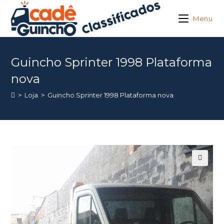
Ir
para
Menu
o
conteúdo
Guincho Sprinter 1998 Plataforma
nova
>
Loja
>
Guincho Sprinter 1998 Plataforma nova
🔍